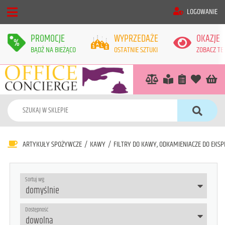
LOGOWANIE
PROMOCJE
WYPRZEDAŻE
OKAZJE
BĄDŹ NA BIEŻĄCO
OSTATNIE SZTUKI
ZOBACZ TE
ARTYKUŁY SPOŻYWCZE
/
KAWY
/
FILTRY DO KAWY, ODKAMIENIACZE DO EKSP
Sortuj wg
Dostępność