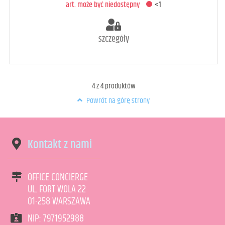
art. może być niedostępny
<1
szczegóły
4
z
4
produktów
Powrót na górę strony
Kontakt z nami
OFFICE CONCIERGE
UL. FORT WOLA 22
01-258 WARSZAWA
NIP: 7971952988