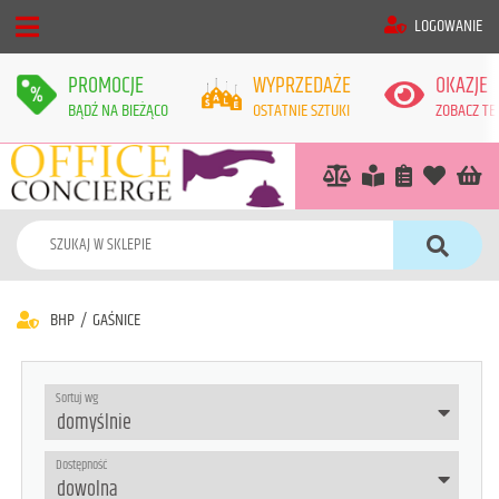
LOGOWANIE
PROMOCJE
WYPRZEDAŻE
OKAZJE
BĄDŹ NA BIEŻĄCO
OSTATNIE SZTUKI
ZOBACZ TE
BHP
/
GAŚNICE
Sortuj wg
Dostępność