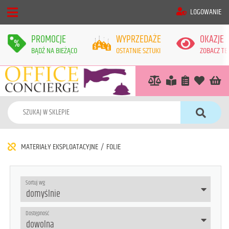
LOGOWANIE
PROMOCJE
WYPRZEDAŻE
OKAZJE
BĄDŹ NA BIEŻĄCO
OSTATNIE SZTUKI
ZOBACZ TE
MATERIAŁY EKSPLOATACYJNE
/
FOLIE
Sortuj wg
Dostępność