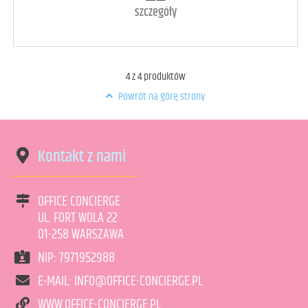
szczegóły
4
z
4
produktów
Powrót na górę strony
Kontakt z nami
OFFICE CONCIERGE
UL. FORT WOLA 22
01-258 WARSZAWA
NIP: 7971952988
art. raczej dostępny
1
E-MAIL: INFO@OFFICE-CONCIERGE.PL
WWW.OFFICE-CONCIERGE.PL