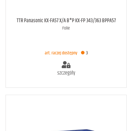
art. dostępny
5
TTR Panasonic KX-FA57 X/A B*P KX-FP 343/363 BPPA57
Folie
DODAJ DO KOSZYKA
art. raczej dostępny
3
szczegóły