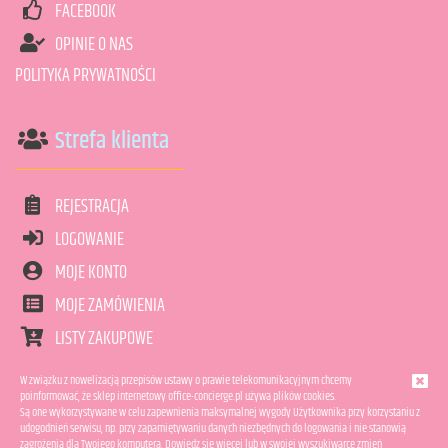
FACEBOOK
OPINIE O NAS
POLITYKA PRYWATNOŚCI
Strefa klienta
REJESTRACJA
LOGOWANIE
MOJE KONTO
MOJE ZAMÓWIENIA
LISTY ZAKUPOWE
W związku z nowelizacją przepisów ustawy o prawie telekomunikacyjnym chcemy
poinformować, że sklep internetowy office-concierge.pl używa plików cookies.
Są one wykorzystywane w celu zapewnienia maksymalnej wygody Użytkownika przy korzystaniu z
COPYRIGHT © 2011-2026 OFFICE CONCIERGE.
udogodnień serwisu, np. przy zapamiętywaniu danych niezbędnych do logowania i nie stanowią
WSZELKIE PRAWA ZASTRZEŻONE.
zagrożenia dla Twojego komputera.
Dowiedz się więcej
lub w swojej wyszukiwarce zmień