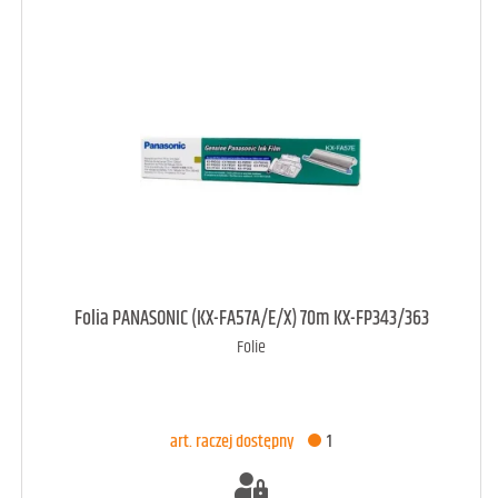
art. raczej dostępny
4
Folia PANASONIC (KX-FA57A/E/X) 70m KX-FP343/363
Folie
DODAJ DO KOSZYKA
art. raczej dostępny
1