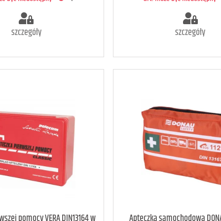
szczegóły
szczegóły
oże być niedostępny
<1
art. może być niedostępny
rwszej pomocy VERA DIN13164 w
Apteczka samochodowa DON