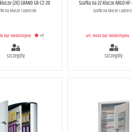
art. dostępny
16
art. może być niedostępny
 klucze (20) GRAND GR-CZ-20
Szafka na 22 klucze ARGO HF
fki na klucze i apteczki
Szafki na klucze i aptecz
ODAJ DO KOSZYKA
DODAJ DO KOSZYK
oże być niedostępny
<1
art. może być niedostępny
szczegóły
szczegóły