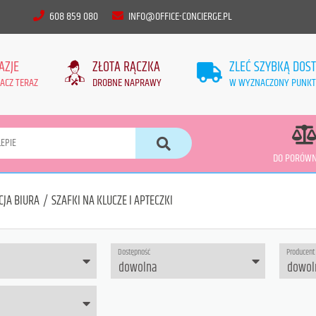
608 859 080
INFO@OFFICE-CONCIERGE.PL
AZJE
ZŁOTA RĄCZKA
ZLEĆ SZYBKĄ DOS
ACZ TERAZ
DROBNE NAPRAWY
W WYZNACZONY PUNKT
DO PORÓWN
CJA BIURA
/
SZAFKI NA KLUCZE I APTECZKI
Dostępność
Producent