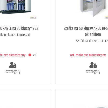
oże być niedostępny
<1
art. może być niedostępny
DURABLE na 36 kluczy 1952
Szafka na 50 kluczy ARGO HF
okienkiem
fki na klucze i apteczki
Szafki na klucze i aptecz
ODAJ DO KOSZYKA
DODAJ DO KOSZYK
oże być niedostępny
<1
art. może być niedostępny
szczegóły
szczegóły