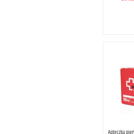
art. m
Apteczka pie