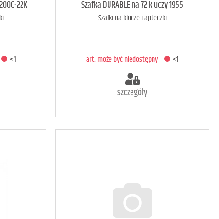
<1
art. raczej dostępny
2
-200C-22K
Szafka DURABLE na 72 kluczy 1955
ki
Szafki na klucze i apteczki
A
DODAJ DO KOSZYKA
<1
art. może być niedostępny
<1
szczegóły