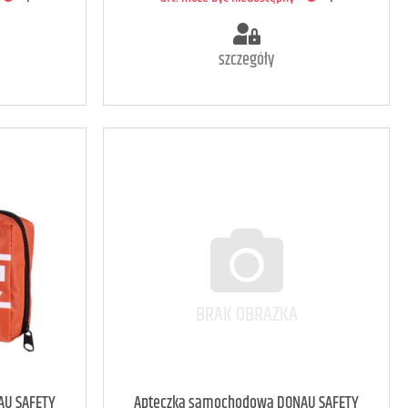
szczegóły
<1
art. może być niedostępny
<1
AU SAFETY
Apteczka samochodowa DONAU SAFETY