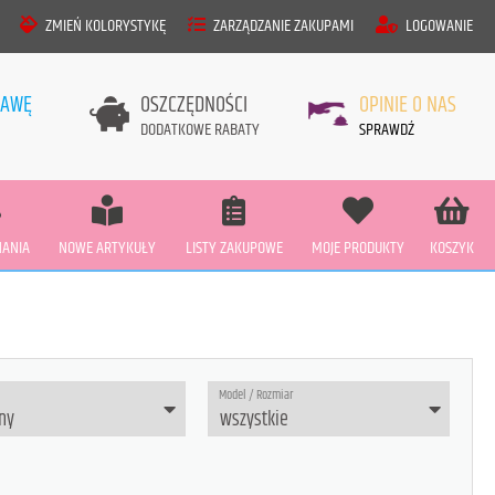
ZMIEŃ KOLORYSTYKĘ
ZARZĄDZANIE ZAKUPAMI
LOGOWANIE
TAWĘ
OSZCZĘDNOŚCI
OPINIE O NAS
DODATKOWE RABATY
SPRAWDŹ
ANIA
NOWE ARTYKUŁY
LISTY ZAKUPOWE
MOJE PRODUKTY
KOSZYK
Model / Rozmiar