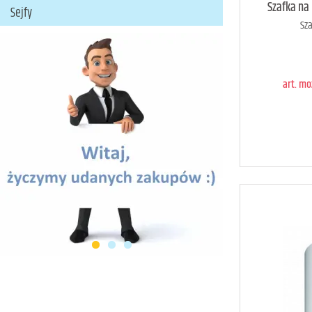
Szafka na
Sejfy
Sza
D
art. m