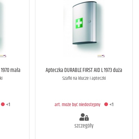
<1
art. może być niedostępny
<1
 1970 mała
Apteczka DURABLE FIRST AID L 1973 duża
ki
Szafki na klucze i apteczki
A
DODAJ DO KOSZYKA
<1
art. może być niedostępny
<1
szczegóły