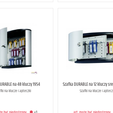
oże być niedostępny
<1
art. może być niedostępny
DURABLE na 48 kluczy 1954
Szafka DURABLE na 12 kluczy sr
fki na klucze i apteczki
Szafki na klucze i aptecz
ODAJ DO KOSZYKA
DODAJ DO KOSZYK
oże być niedostępny
<1
art. może być niedostępny