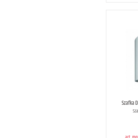
art. m
Szafka 
Sza
D
art. m