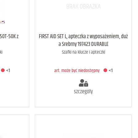
<1
art. może być niedostępny
<1
550T-50K z
FIRST AID SET L, apteczka z wyposażeniem, duż
a Srebrny 197423 DURABLE
ki
Szafki na klucze i apteczki
A
DODAJ DO KOSZYKA
<1
art. może być niedostępny
<1
szczegóły