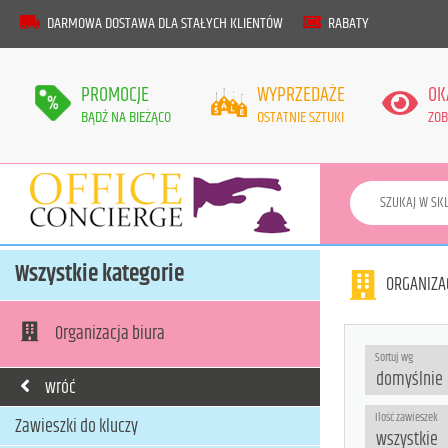
DARMOWA DOSTAWA DLA STAŁYCH KLIENTÓW
RABATY
PROMOCJE
WYPRZEDAŻE
OK
BĄDŹ NA BIEŻĄCO
OSTATNIE SZTUKI
ZOB
Wszystkie kategorie
ORGANIZA
Organizacja biura
Sortuj wg
wróć
Ilość zawieszek
Zawieszki do kluczy