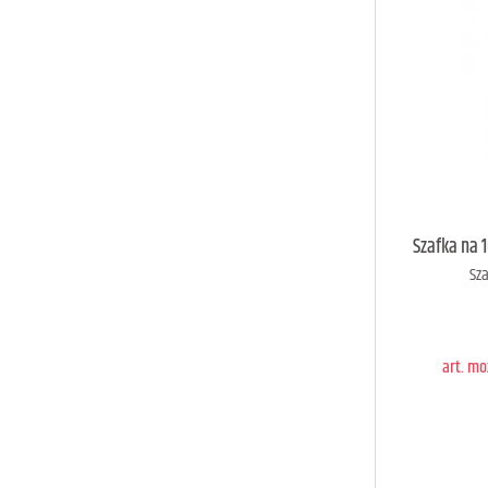
art. m
Szafka na 
Sza
D
art. m