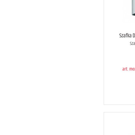
art. m
Szafka 
Sza
D
art. m