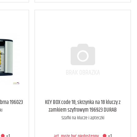
<1
art. może być niedostępny
<1
ebrna 196023
KEY BOX code 18, skrzynka na 18 kluczy z
zamkiem szyfrowym 196923 DURAB
ki
Szafki na klucze i apteczki
A
DODAJ DO KOSZYKA
<1
art. może być niedostępny
<1