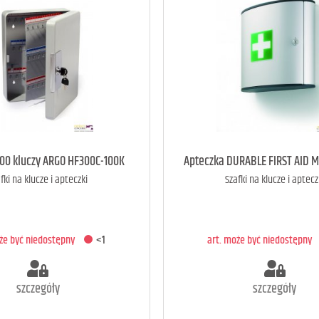
oże być niedostępny
<1
art. może być niedostępny
100 kluczy ARGO HF300C-100K
Apteczka DURABLE FIRST AID M
fki na klucze i apteczki
Szafki na klucze i aptecz
ODAJ DO KOSZYKA
DODAJ DO KOSZYK
oże być niedostępny
<1
art. może być niedostępny
szczegóły
szczegóły