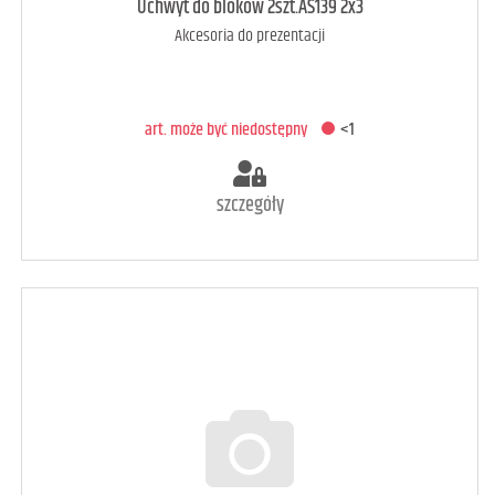
art. raczej dostępny
1
Uchwyt do bloków 2szt.AS139 2x3
Akcesoria do prezentacji
DODAJ DO KOSZYKA
art. może być niedostępny
<1
szczegóły