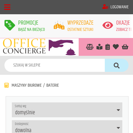
LOGOWANIE
PROMOCJE
WYPRZEDAŻE
OKAZJE
BĄDŹ NA BIEŻĄCO
OSTATNIE SZTUKI
ZOBACZ TE
MASZYNY BIUROWE
/
BATERIE
Sortuj wg
Dostępność