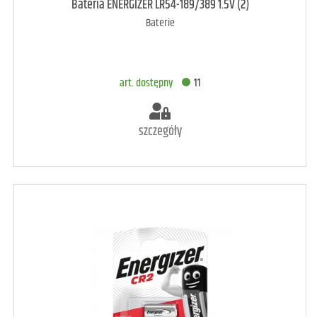
art. dostępny
5
Bateria ENERGIZER LR54-189/389 1.5V (2)
Baterie
DODAJ DO KOSZYKA
art. dostępny
11
szczegóły