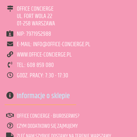
OFFICE CONCIERGE
UL. FORT WOLA 22
01-258 WARSZAWA
NIP: 7971952988
art. może być niedostępny
<1
E-MAIL: INFO@OFFICE-CONCIERGE.PL
WWW.OFFICE-CONCIERGE.PL
TEL.: 608 859 080
DODAJ DO KOSZYKA
GODZ. PRACY: 7:30 - 17:30
Informacje o sklepie
OFFICE CONCIERGE - BIUROSERWIS?
CZYM DODATKOWO SIĘ ZAJMUJEMY
ZLEĆ NAM SZYBKIE DOSTAWY NA TERENIE WARSZAWY