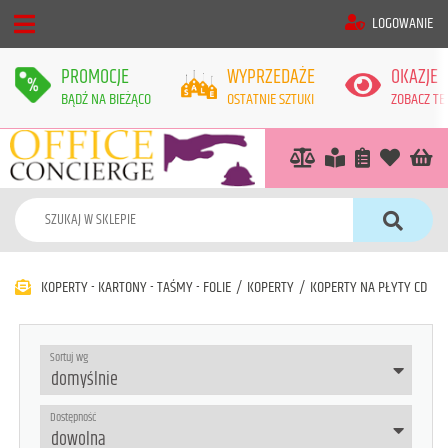
LOGOWANIE
PROMOCJE
WYPRZEDAŻE
OKAZJE
BĄDŹ NA BIEŻĄCO
OSTATNIE SZTUKI
ZOBACZ TE
KOPERTY - KARTONY - TAŚMY - FOLIE
/
KOPERTY
/
KOPERTY NA PŁYTY CD
Sortuj wg
Dostępność