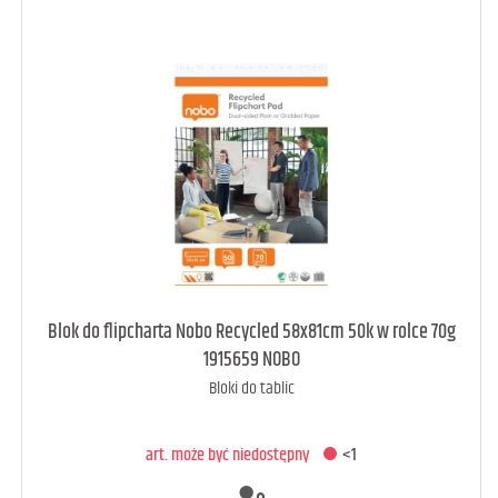
art. może być niedostępny
<1
Blok do flipcharta Nobo Recycled 58x81cm 50k w rolce 70g
1915659 NOBO
Bloki do tablic
DODAJ DO KOSZYKA
art. może być niedostępny
<1