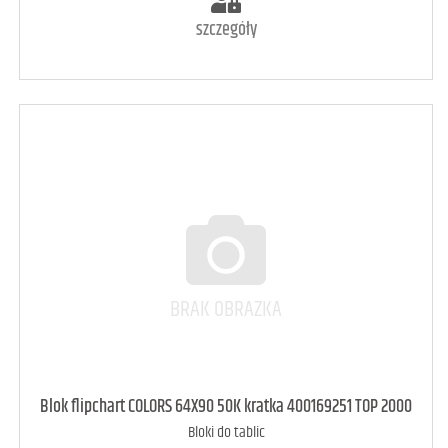
szczegóły
art. może być niedostępny
<1
Blok flipchart COLORS 64X90 50K kratka 400169251 TOP 2000
Bloki do tablic