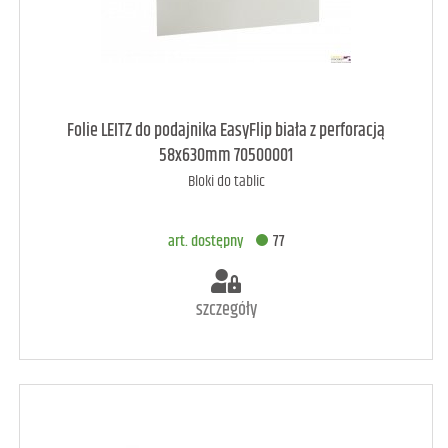
art. dostępny
89
Folie LEITZ do podajnika EasyFlip biała z perforacją
58x630mm 70500001
Bloki do tablic
DODAJ DO KOSZYKA
art. dostępny
77
szczegóły