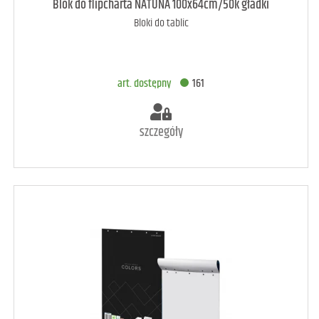
art. dostępny
78
Blok do flipcharta NATUNA 100x64cm/50k gładki
Bloki do tablic
DODAJ DO KOSZYKA
art. dostępny
161
szczegóły