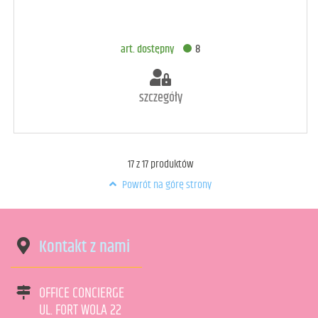
DODAJ DO KOSZYKA
art. dostępny
8
szczegóły
17
z
17
produktów
Powrót na górę strony
Kontakt z nami
OFFICE CONCIERGE
UL. FORT WOLA 22