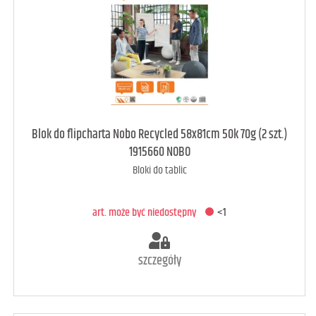
art. może być niedostępny
<1
Blok do flipcharta Nobo Recycled 58x81cm 50k 70g (2 szt.)
1915660 NOBO
Bloki do tablic
DODAJ DO KOSZYKA
art. może być niedostępny
<1
szczegóły