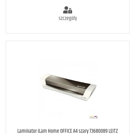
szczegóły
art. raczej dostępny
4
Laminator iLam Home OFFICE A4 szary 73680089 LEITZ