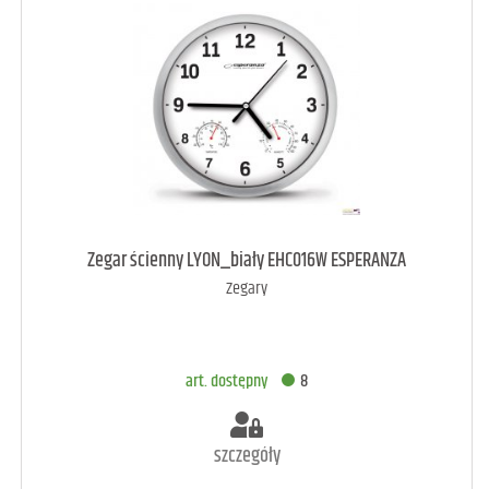
art. dostępny
11
Zegar ścienny LYON_biały EHC016W ESPERANZA
Zegary
DODAJ DO KOSZYKA
art. dostępny
8
szczegóły