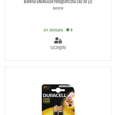
art. dostępny
30
Bateria ENERGIZER fotograficzna CR2 3V (2)
Baterie
DODAJ DO KOSZYKA
art. dostępny
9
szczegóły