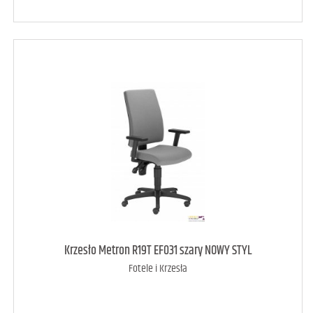
art. raczej dostępny
2
Krzesło Metron R19T EF031 szary NOWY STYL
Fotele i Krzesła
DODAJ DO KOSZYKA