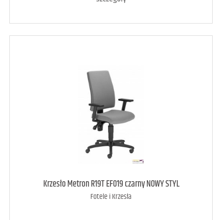
art. może być niedostępny
<1
Krzesło Metron R19T EF019 czarny NOWY STYL
Fotele i Krzesła