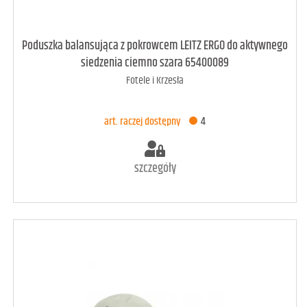
art. raczej dostępny
3
Poduszka balansująca z pokrowcem LEITZ ERGO do aktywnego
siedzenia ciemno szara 65400089
Fotele i Krzesła
DODAJ DO KOSZYKA
art. raczej dostępny
4
szczegóły