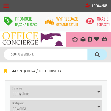
LOGOWANIE
PROMOCJE
WYPRZEDAŻE
OKAZJE
BĄDŹ NA BIEŻĄCO
OSTATNIE SZTUKI
ZOBACZ TE
ORGANIZACJA BIURA
/
FOTELE I KRZESŁA
Sortuj wg
Dostępność