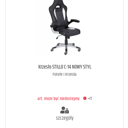
art. może być niedostępny
<1
Krzesło STILLO C-14 NOWY STYL
Fotele i Krzesła
DODAJ DO KOSZYKA
art. może być niedostępny
<1
szczegóły