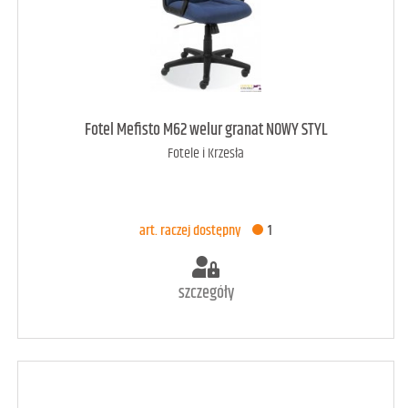
art. może być niedostępny
<1
Fotel Mefisto M62 welur granat NOWY STYL
Fotele i Krzesła
DODAJ DO KOSZYKA
art. raczej dostępny
1
szczegóły