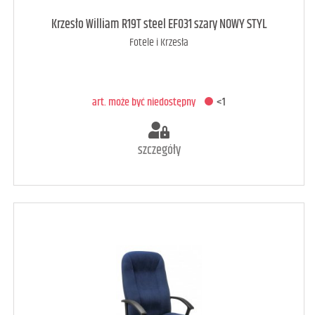
art. może być niedostępny
<1
Krzesło William R19T steel EF031 szary NOWY STYL
Fotele i Krzesła
DODAJ DO KOSZYKA
art. może być niedostępny
<1
szczegóły