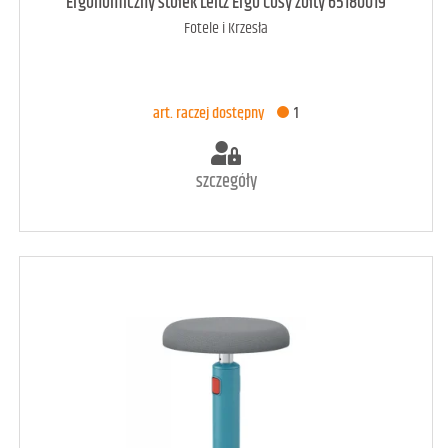
art. może być niedostępny
<1
Ergonomiczny stołek Leitz Ergo Cosy żółty 65180019
Fotele i Krzesła
DODAJ DO KOSZYKA
art. raczej dostępny
1
szczegóły