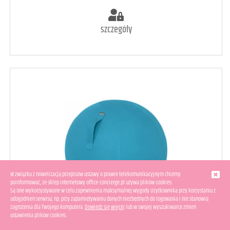
szczegóły
W związku z nowelizacją przepisów ustawy o prawie telekomunikacyjnym chcemy
poinformować, że sklep internetowy office-concierge.pl używa plików cookies.
Są one wykorzystywane w celu zapewnienia maksymalnej wygody Użytkownika przy korzystaniu z
udogodnień serwisu, np. przy zapamiętywaniu danych niezbędnych do logowania i nie stanowią
zagrożenia dla Twojego komputera.
Dowiedz się więcej
lub w swojej wyszukiwarce zmień
ustawienia plików cookies.
art. raczej dostępny
2
Piłka do siedzenia Leitz Ergo Cosy niebieska 52790061