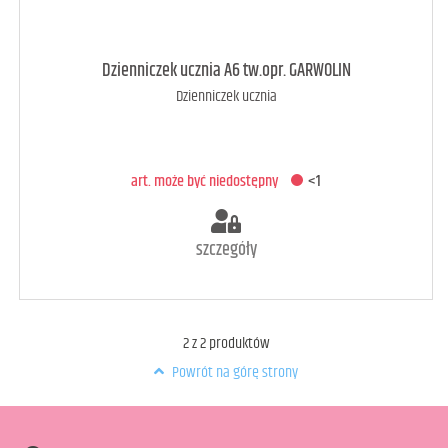
art. może być niedostępny
<1
Dzienniczek ucznia A6 tw.opr. GARWOLIN
Dzienniczek ucznia
DODAJ DO KOSZYKA
art. może być niedostępny
<1
szczegóły
2
z
2
produktów
Powrót na górę strony