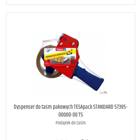
art. dostępny
7
Dyspenser do taśm pakowych TESApack STANDARD 57395-
00000-00 TS
Podajnik do taśm
DODAJ DO KOSZYKA