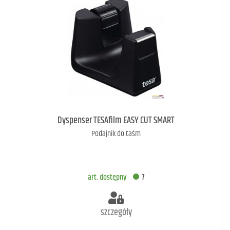
art. raczej dostępny
4
Dyspenser TESAfilm EASY CUT SMART
Podajnik do taśm
DODAJ DO KOSZYKA
art. dostępny
7
szczegóły