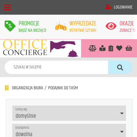
LOGOWANIE
PROMOCJE
WYPRZEDAŻE
OKAZJE
BĄDŹ NA BIEŻĄCO
OSTATNIE SZTUKI
ZOBACZ TE
ORGANIZACJA BIURA
/
PODAJNIK DO TAŚM
Sortuj wg
Dostępność