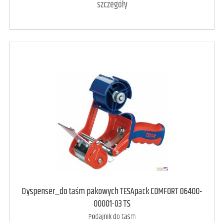
szczegóły
art. raczej dostępny
3
Dyspenser_do taśm pakowych TESApack COMFORT 06400-
00001-03 TS
Podajnik do taśm