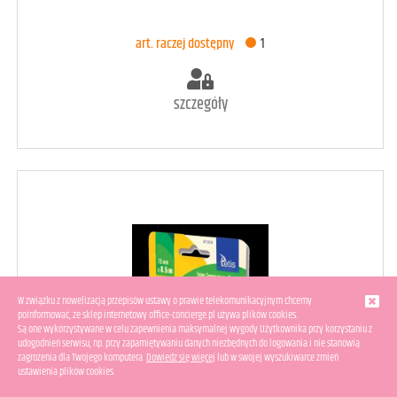
DODAJ DO KOSZYKA
art. raczej dostępny
1
szczegóły
W związku z nowelizacją przepisów ustawy o prawie telekomunikacyjnym chcemy
poinformować, że sklep internetowy office-concierge.pl używa plików cookies.
Są one wykorzystywane w celu zapewnienia maksymalnej wygody Użytkownika przy korzystaniu z
udogodnień serwisu, np. przy zapamiętywaniu danych niezbędnych do logowania i nie stanowią
zagrożenia dla Twojego komputera.
Dowiedz się więcej
lub w swojej wyszukiwarce zmień
ustawienia plików cookies.