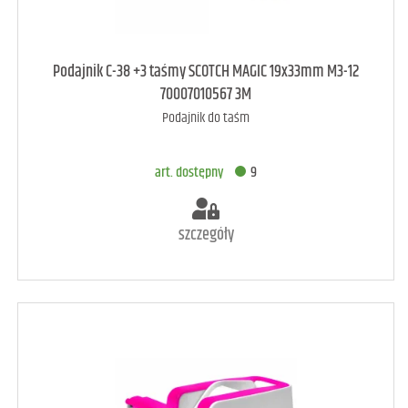
art. dostępny
64
Podajnik C-38 +3 taśmy SCOTCH MAGIC 19x33mm M3-12
70007010567 3M
Podajnik do taśm
DODAJ DO KOSZYKA
art. dostępny
9
szczegóły