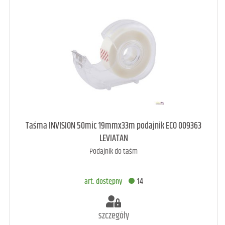
art. dostępny
9
Taśma INVISION 50mic 19mmx33m podajnik ECO 009363
LEVIATAN
Podajnik do taśm
DODAJ DO KOSZYKA
art. dostępny
14
szczegóły