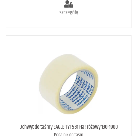
szczegóły
art. dostępny
8
Uchwyt do taśmy EAGLE TYT581 Ha! różowy 130-1900
Podajnik do taśm