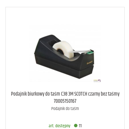
art. raczej dostępny
3
Podajnik biurkowy do taśm C38 3M SCOTCH czarny bez taśmy
70005150167
Podajnik do taśm
DODAJ DO KOSZYKA
art. dostępny
11