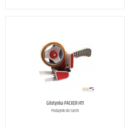
art. dostępny
14
Gilotynka PACKER H11
Podajnik do taśm
DODAJ DO KOSZYKA