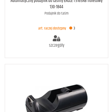
art. dostępny
6
Automatyczny podajnik do taśmy EAGLE T5165AB fioletowy
130-1844
Podajnik do taśm
DODAJ DO KOSZYKA
art. raczej dostępny
3
szczegóły