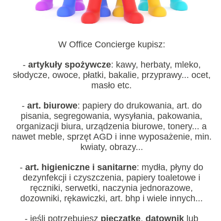
W Office Concierge kupisz:
-
artykuły spożywcze
: kawy, herbaty, mleko,
słodycze, owoce, płatki, bakalie, przyprawy... ocet,
masło etc.
-
art. biurowe
: papiery do drukowania, art. do
pisania, segregowania, wysyłania, pakowania,
organizacji biura, urządzenia biurowe, tonery... a
nawet meble, sprzęt AGD i inne wyposażenie, min.
kwiaty, obrazy...
-
art. higieniczne i sanitarne
: mydła, płyny do
dezynfekcji i czyszczenia, papiery toaletowe i
ręczniki, serwetki, naczynia jednorazowe,
dozowniki, rękawiczki, art. bhp i wiele innych...
- jeśli potrzebujesz
pieczątkę
,
datownik
lub