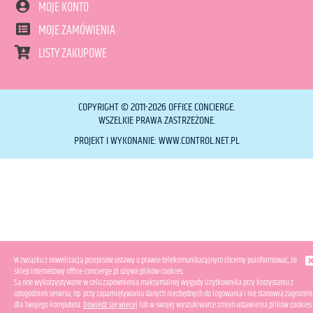
MOJE KONTO
MOJE ZAMÓWIENIA
LISTY ZAKUPOWE
COPYRIGHT © 2011-2026 OFFICE CONCIERGE.
WSZELKIE PRAWA ZASTRZEŻONE.
PROJEKT I WYKONANIE:
WWW.CONTROL.NET.PL
W związku z nowelizacją przepisów ustawy o prawie telekomunikacyjnym chcemy poinformować, że
sklep internetowy office-concierge.pl używa plików cookies.
Są one wykorzystywane w celu zapewnienia maksymalnej wygody Użytkownika przy korzystaniu z
udogodnień serwisu, np. przy zapamiętywaniu danych niezbędnych do logowania i nie stanowią zagrożeni
dla Twojego komputera.
Dowiedz się więcej
lub w swojej wyszukiwarce zmień ustawienia plików cookies.