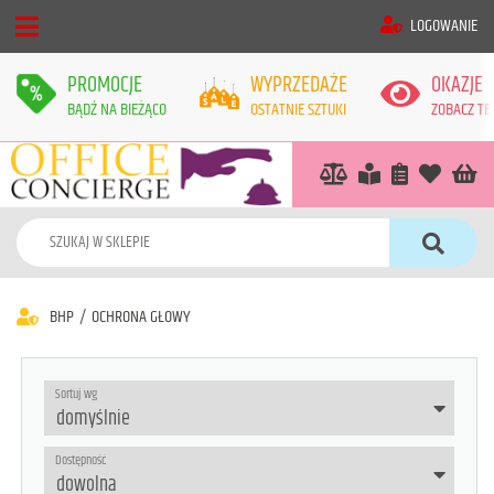
LOGOWANIE
PROMOCJE
WYPRZEDAŻE
OKAZJE
BĄDŹ NA BIEŻĄCO
OSTATNIE SZTUKI
ZOBACZ TE
BHP
/
OCHRONA GŁOWY
Sortuj wg
Dostępność