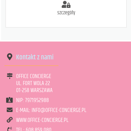
szczegóły
Kontakt z nami
OFFICE CONCIERGE
UL. FORT WOLA 22
01-258 WARSZAWA
NIP: 7971952988
E-MAIL: INFO@OFFICE-CONCIERGE.PL
WWW.OFFICE-CONCIERGE.PL
art. może być niedostępny
<1
TEL.: 608 859 080