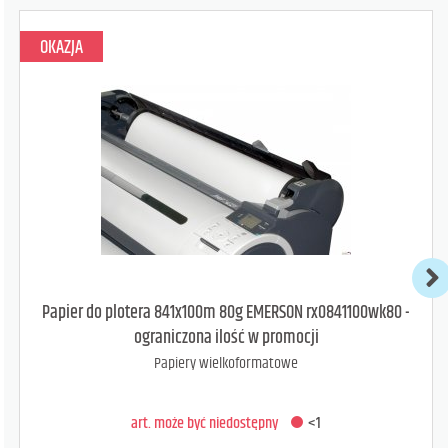
OKAZJA
art. może być niedostępny
<1
DODAJ DO KOSZYKA
Papier do plotera 841x100m 80g EMERSON rx0841100wk80 -
ograniczona ilość w promocji
Papiery wielkoformatowe
art. może być niedostępny
<1