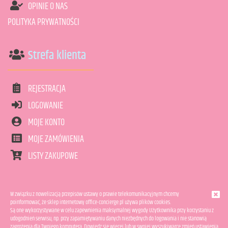
OPINIE O NAS
POLITYKA PRYWATNOŚCI
Strefa klienta
REJESTRACJA
LOGOWANIE
MOJE KONTO
MOJE ZAMÓWIENIA
LISTY ZAKUPOWE
COPYRIGHT © 2011-2026 OFFICE CONCIERGE.
W związku z nowelizacją przepisów ustawy o prawie telekomunikacyjnym chcemy
poinformować, że sklep internetowy office-concierge.pl używa plików cookies.
WSZELKIE PRAWA ZASTRZEŻONE.
Są one wykorzystywane w celu zapewnienia maksymalnej wygody Użytkownika przy korzystaniu z
PROJEKT I WYKONANIE:
WWW.CONTROL.NET.PL
udogodnień serwisu, np. przy zapamiętywaniu danych niezbędnych do logowania i nie stanowią
zagrożenia dla Twojego komputera.
Dowiedz się więcej
lub w swojej wyszukiwarce zmień ustawienia