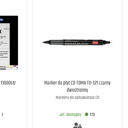
 13000str
Marker do płyt CD TOMA TO-321 czarny
dwustronny
Markery do opisywanaia CD
3
art. dostępny
170