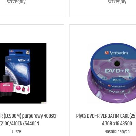
szczegóły
szczegóły
. raczej dostępny
3
art. dostępny
6
R (LC900M) purpurowy 400str
Płyta DVD+R VERBATIM CAKE(25)
C210C/410CN/5440CN
4.7GB x16 43500
Tusze
Nośniki danych