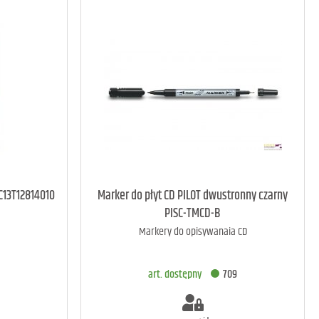
art. dostępny
5
C13T12814010
Marker do płyt CD PILOT dwustronny czarny
PISC-TMCD-B
Markery do opisywanaia CD
A
DODAJ DO KOSZYKA
art. dostępny
709