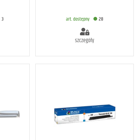
A
DODAJ DO KOSZYKA
3
art. dostępny
28
szczegóły