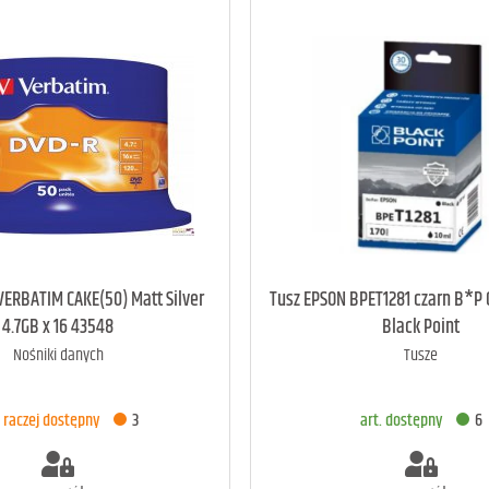
art. dostępny
11
art. dostępny
5
VERBATIM CAKE(50) Matt Silver
Tusz EPSON BPET1281 czarn B*P 
4.7GB x 16 43548
Black Point
Nośniki danych
Tusze
ODAJ DO KOSZYKA
DODAJ DO KOSZYK
. raczej dostępny
3
art. dostępny
6