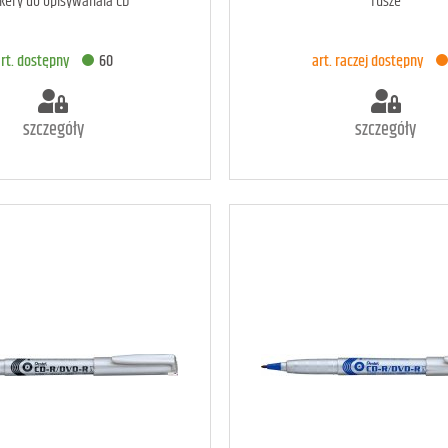
kery do opisywanaia CD
Tusze
ODAJ DO KOSZYKA
DODAJ DO KOSZYK
rt. dostępny
60
art. raczej dostępny
szczegóły
szczegóły