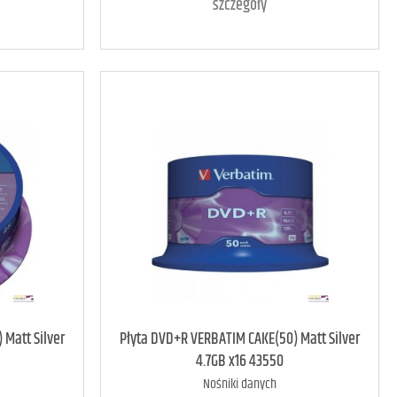
szczegóły
art. dostępny
709
 Matt Silver
Płyta DVD+R VERBATIM CAKE(50) Matt Silver
4.7GB x16 43550
Nośniki danych