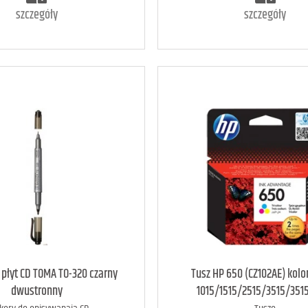
szczegóły
szczegóły
art. dostępny
7
art. raczej dostępny
 płyt CD TOMA TO-320 czarny
Tusz HP 650 (CZ102AE) kolo
dwustronny
1015/1515/2515/3515/351