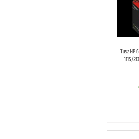
a
Tusz HP 6
1115/2
D