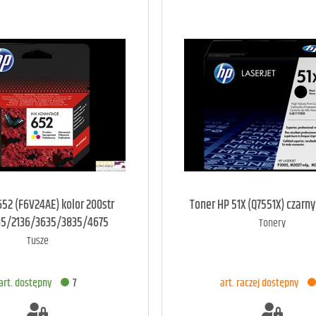
652 (F6V24AE) kolor 200str
Toner HP 51X (Q7551X) czarny
135/2136/3635/3835/4675
Tonery
Tusze
art. dostępny
7
art. raczej dostępny