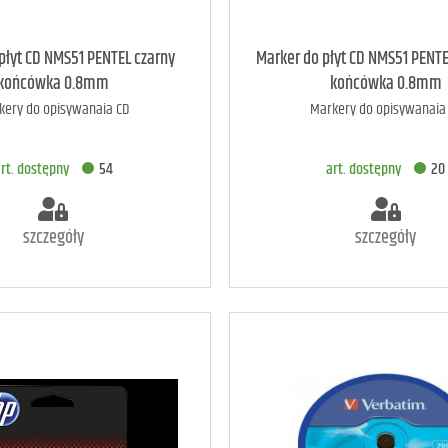
rt. dostępny
60
art. raczej dostępny
płyt CD NMS51 PENTEL czarny
Marker do płyt CD NMS51 PENTE
końcówka 0.8mm
końcówka 0.8mm
kery do opisywanaia CD
Markery do opisywanaia
ODAJ DO KOSZYKA
DODAJ DO KOSZYK
rt. dostępny
54
art. dostępny
20
szczegóły
szczegóły