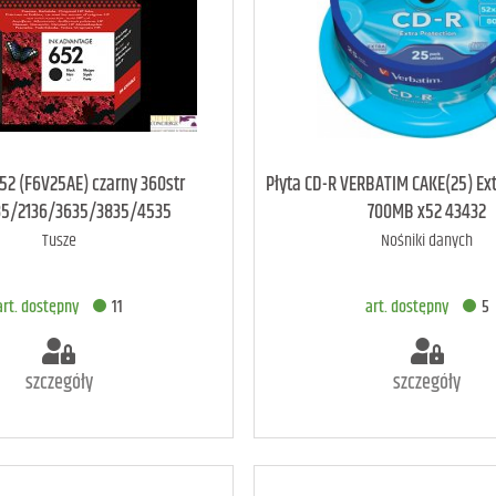
rt. dostępny
54
art. dostępny
20
52 (F6V25AE) czarny 360str
Płyta CD-R VERBATIM CAKE(25) Ext
135/2136/3635/3835/4535
700MB x52 43432
Tusze
Nośniki danych
ODAJ DO KOSZYKA
DODAJ DO KOSZYK
art. dostępny
11
art. dostępny
5
szczegóły
szczegóły