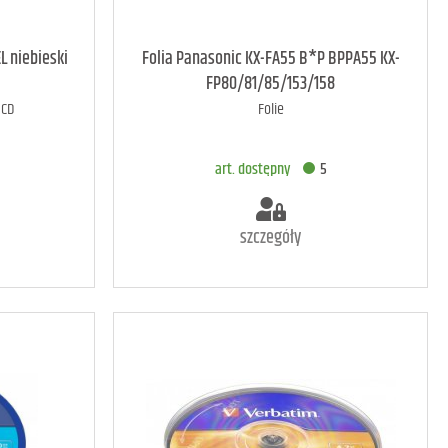
3
art. dostępny
28
L niebieski
Folia Panasonic KX-FA55 B*P BPPA55 KX-
FP80/81/85/153/158
 CD
Folie
A
DODAJ DO KOSZYKA
art. dostępny
5
szczegóły