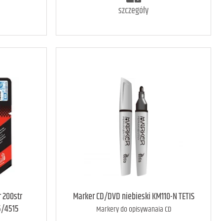
szczegóły
3
art. dostępny
170
r 200str
Marker CD/DVD niebieski KM110-N TETIS
5/4515
Markery do opisywanaia CD