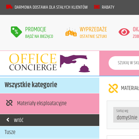
DARMOWA DOSTAWA DLA STAŁYCH KLIENTÓW
RABATY
PROMOCJE
WYPRZEDAŻE
OK
BĄDŹ NA BIEŻĄCO
OSTATNIE SZTUKI
ZOB
Wszystkie kategorie
MATERIAŁ
Materiały eksploatacyjne
Sortuj wg
wróć
Tusze