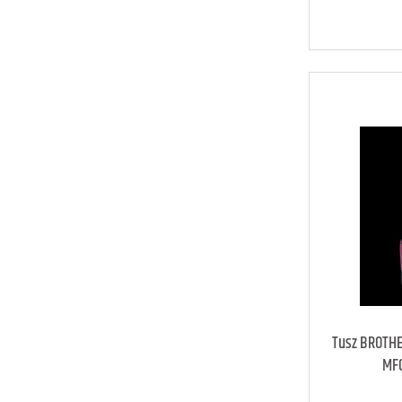
art
Tusz BROTHE
MF