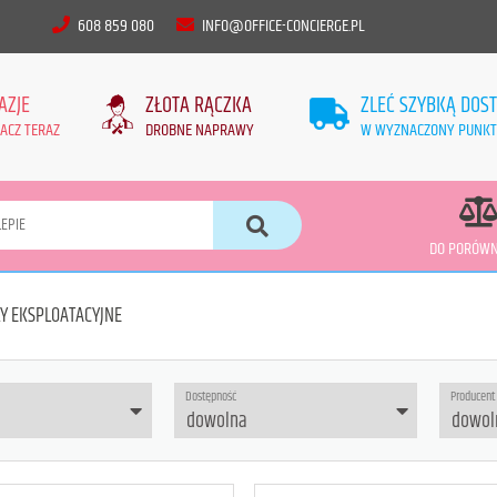
608 859 080
INFO@OFFICE-CONCIERGE.PL
AZJE
ZŁOTA RĄCZKA
ZLEĆ SZYBKĄ DOS
ACZ TERAZ
DROBNE NAPRAWY
W WYZNACZONY PUNKT
DO PORÓWN
Y EKSPLOATACYJNE
Dostępność
Producent