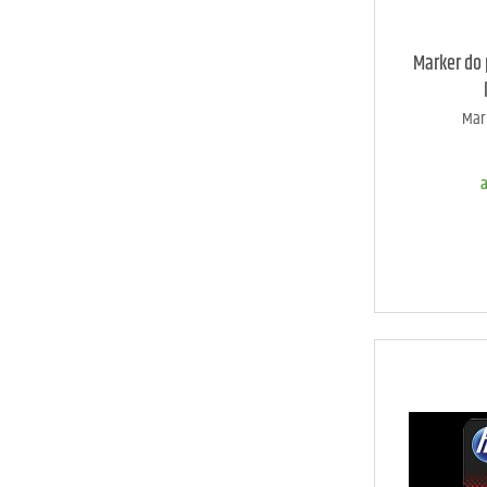
a
Marker do 
Mar
D
a