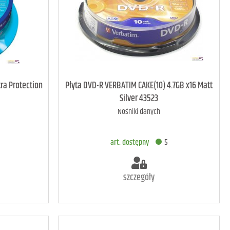
art. dostępny
5
ra Protection
Płyta DVD-R VERBATIM CAKE(10) 4.7GB x16 Matt
Silver 43523
Nośniki danych
A
DODAJ DO KOSZYKA
art. dostępny
5
szczegóły