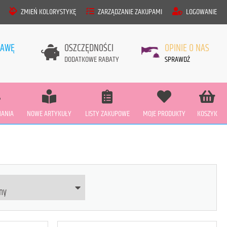
ZMIEŃ KOLORYSTYKĘ
ZARZĄDZANIE ZAKUPAMI
LOGOWANIE
TAWĘ
OSZCZĘDNOŚCI
OPINIE O NAS
DODATKOWE RABATY
SPRAWDŹ
ANIA
NOWE ARTYKUŁY
LISTY ZAKUPOWE
MOJE PRODUKTY
KOSZYK